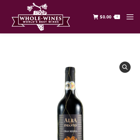
$
0.00
0