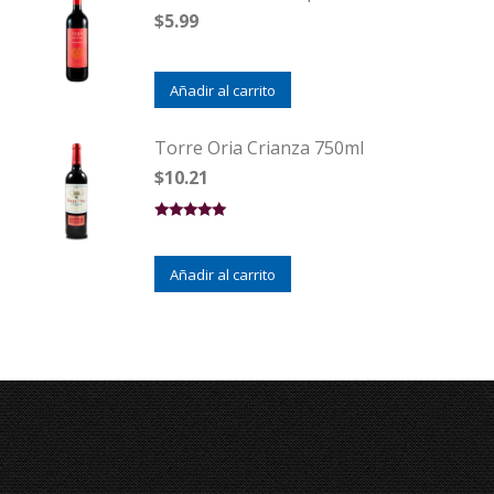
$
5.99
Añadir al carrito
Torre Oria Crianza 750ml
$
10.21
Valorado en
5.00
de 5
Añadir al carrito