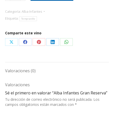
Gran
Reserva
Categoría:
Alba Infantes
cantidad
Etiqueta:
Tempranillo
Comparte este vino
Share
Share
Share
Share
Share
on
on
on
on
on
X
Facebook
Pinterest
LinkedIn
WhatsApp
Valoraciones (0)
Valoraciones
Sé el primero en valorar “Alba Infantes Gran Reserva”
Tu dirección de correo electrónico no será publicada.
Los
campos obligatorios están marcados con
*