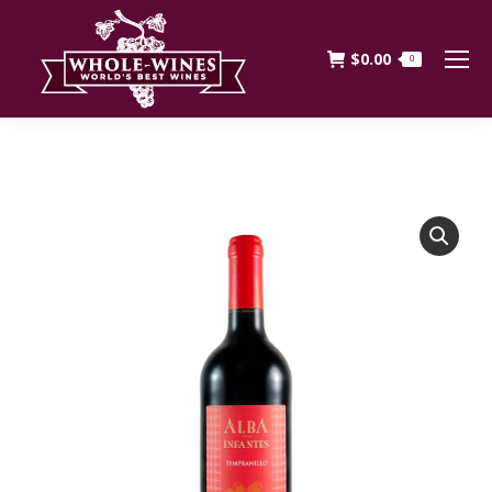
$
0.00
0