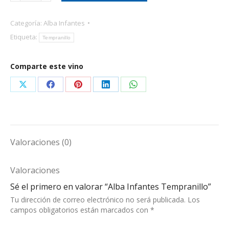
Tempranillo
cantidad
Categoría:
Alba Infantes
Etiqueta:
Tempranillo
Comparte este vino
Share
Share
Share
Share
Share
on
on
on
on
on
X
Facebook
Pinterest
LinkedIn
WhatsApp
Valoraciones (0)
Valoraciones
Sé el primero en valorar “Alba Infantes Tempranillo”
Tu dirección de correo electrónico no será publicada.
Los
campos obligatorios están marcados con
*