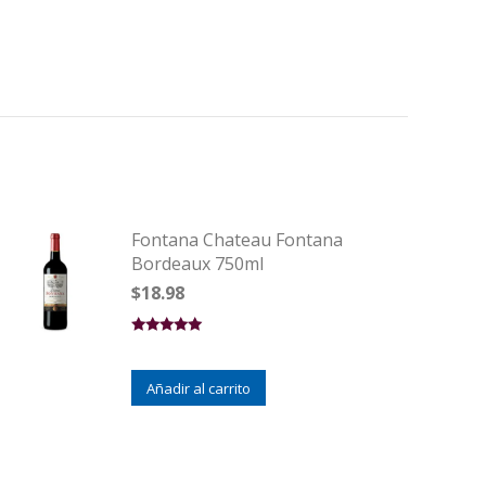
Fontana Chateau Fontana
Bordeaux 750ml
$
18.98
Valorado en
5.00
de 5
Añadir al carrito