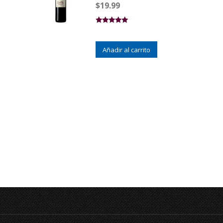
$
19.99
Valorado en
5.00
de 5
Añadir al carrito