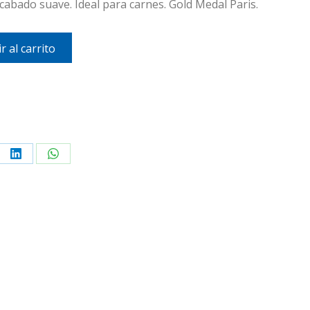
cabado suave. Ideal para carnes. Gold Medal Paris.
r al carrito
re
Share
Share
on
on
erest
LinkedIn
WhatsApp