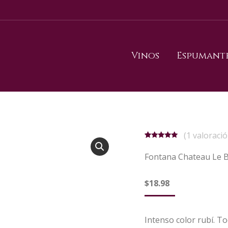
Vinos
Espumant
(
1
valoració
Valorado
1
5.00
sobre
Fontana Chateau Le 
5 basado
en
puntuación
$
18.98
de cliente
Intenso color rubí. T