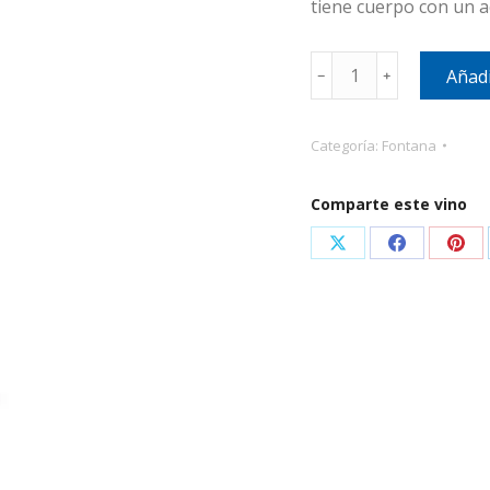
tiene cuerpo con un a
Fontana
Añadi
﹣
﹢
Chateau
Le
Bedat
Categoría:
Fontana
Bordeaux
750ml
Comparte este vino
cantidad
Share
Share
Sha
on
on
on
X
Facebook
Pint