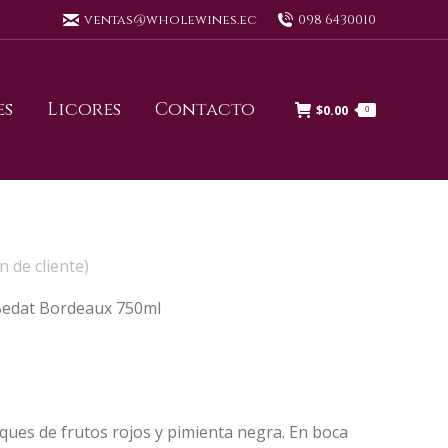
ventas@wholewines.ec
098 6430010
es
Licores
Contacto
$
0.00
0
n de cliente)
Bedat Bordeaux 750ml
oques de frutos rojos y pimienta negra. En boca