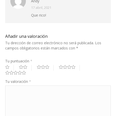
Valorado en
Andy
5
de 5
17 abril, 2021
Que rico!
Añadir una valoración
Tu dirección de correo electrónico no será publicada.
Los
campos obligatorios están marcados con
*
Tu puntuación
*
Tu valoración
*