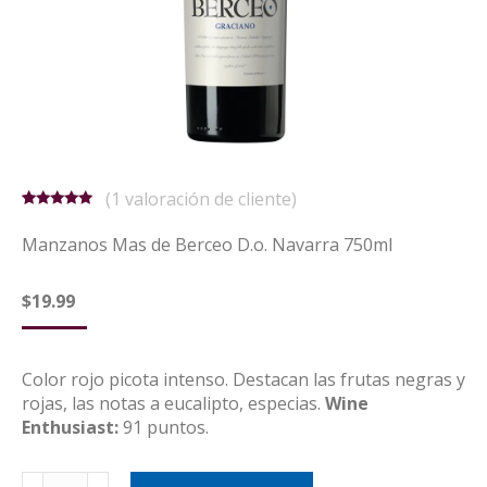
(
1
valoración de cliente)
Valorado
1
5.00
sobre
Manzanos Mas de Berceo D.o. Navarra 750ml
5 basado
en
puntuación
$
19.99
de cliente
Color rojo picota intenso. Destacan las frutas negras y
rojas, las notas a eucalipto, especias.
Wine
Enthusiast:
91 puntos.
Manzanos