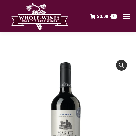
$
0.00
0