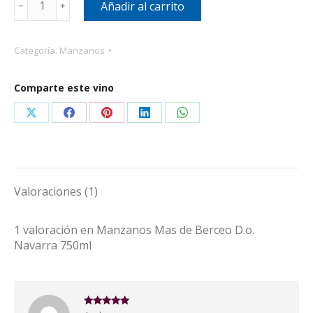
Añadir al carrito
﹣
﹢
Mas
de
Berceo
Categoría:
Manzanos
D.o.
Navarra
Comparte este vino
750ml
cantidad
Share
Share
Share
Share
Share
on
on
on
on
on
X
Facebook
Pinterest
LinkedIn
WhatsApp
Valoraciones (1)
1 valoración en
Manzanos Mas de Berceo D.o.
Navarra 750ml