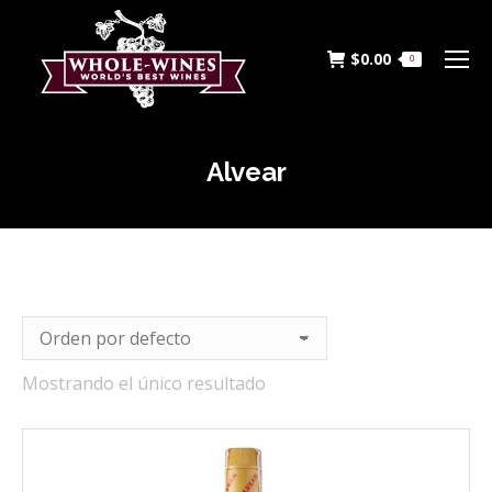
$
0.00
0
Alvear
Estás aquí:
Mostrando el único resultado