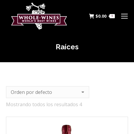
$
0.00
0
Raíces
Estás aquí:
Mostrando todos los resultados 4