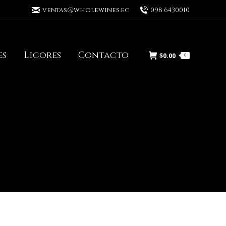
ventas@wholewines.ec
098 6430010
es
Licores
Contacto
$
0.00
0