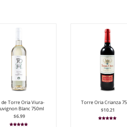
 de Torre Oria Viura-
Torre Oria Crianza 7
uvignon Blanc 750ml
$
10.21
$
6.99
Valorado en