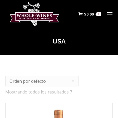
$
0.00
0
USA
Estás aquí:
Mostrando todos los resultados 7