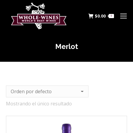
$
0.00
0
Merlot
Estás aquí:
Mostrando el único resultado